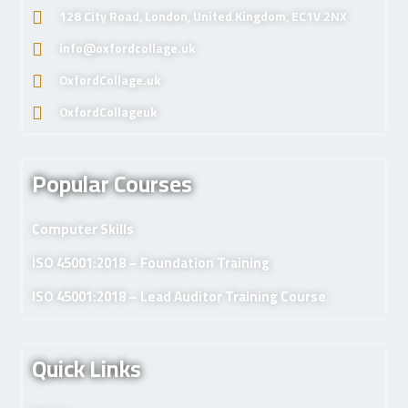
128 City Road, London, United Kingdom, EC1V 2NX
info@oxfordcollage.uk
OxfordCollage.uk
OxfordCollageuk
Popular Courses
Computer Skills
ISO 45001:2018 – Foundation Training
ISO 45001:2018 – Lead Auditor Training Course.
Quick Links