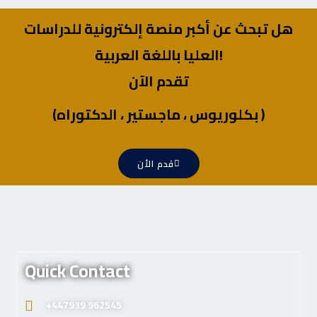
هل تبحث عن أكبر منصة إلكترونية للدراسات
العليا باللغة العربية!
تقدم الآن
(بكلوريوس ، ماجستير ، الدكتوراه )
قدم الأن
Quick Contact
+447939 962545