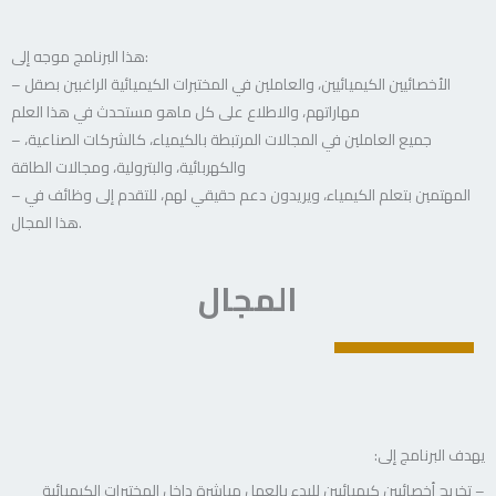
هذا البرنامج موجه إلى:
– الأخصائيين الكيميائيين، والعاملين في المختبرات الكيميائية الراغبين بصقل
مهاراتهم، والاطلاع على كل ماهو مستحدث في هذا العلم
– جميع العاملين في المجالات المرتبطة بالكيمياء، كالشركات الصناعية،
والكهربائية، والبترولية، ومجالات الطاقة
– المهتمين بتعلم الكيمياء، ويريدون دعم حقيقي لهم، للتقدم إلى وظائف في
هذا المجال.
المجال
يهدف البرنامج إلى:
– تخريج أخصائيين كيميائيين للبدء بالعمل مباشرة داخل المختبرات الكيميائية